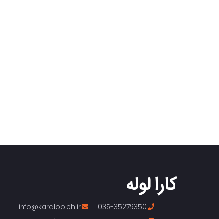
کارا لوله
info@karalooleh.ir
035-35279350