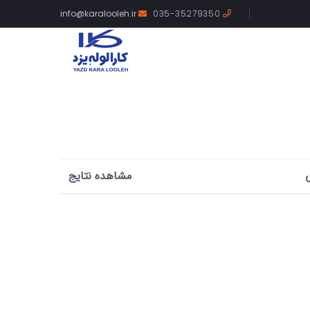
info@karalooleh.ir
035-35279350
مشاهده نتایج